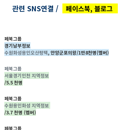
관련 SNS연결 /
페이스북, 블로그
페북그룹
경기남부정보
수원화성용인오산평택
, 안양군포의왕/1만8천명(멤버)
페북그룹
서울경기인천 지역정보
/5.5 천명
페북그룹
수원용인화성 지역정보
/3.7 천명 (멥버)
페북그룹