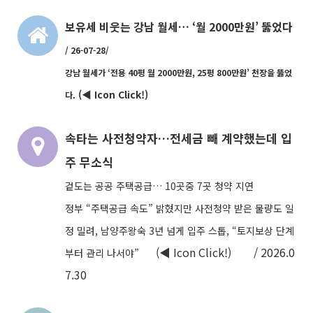
보유세 비웃는 강남 월세… ‘월 2000만원’ 뚫었다
/
26-07-28/
강남 월세가 ‘전용 40평 월 2000만원, 25평 800만원’ 천장을 뚫었
(◀ Icon Click!)
다.
속타는 사전청약자…전세금 빼 계약했는데 입
주 무소식
겉도는 공공 주택공급… 10곳중 7곳 청약 지연
정부 “주택공급 속도” 밝혔지만
사전청약 받은 물량도 일
정 밀려,
남양주왕숙 3년 넘게 입주 스톱,
“토지보상 단계
(◀ Icon Click!) / 2026.0
부터 관리 나서야”
7.30