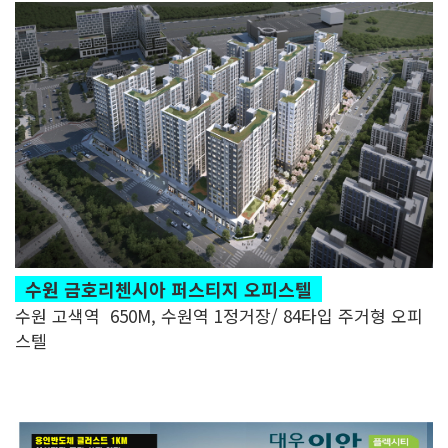
수원 금호리첸시아 퍼스티지 오피스텔
수원 고색역 650M, 수원역 1정거장/ 84타입 주거형 오피
스텔